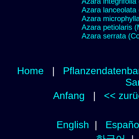
Azara integrifolia
Azara lanceolata
Azara microphylla
Azara petiolaris (
Azara serrata (Co
Home
|
Pflanzendatenba
Sa
Anfang
|
<< zurü
English
|
Españo
한국어