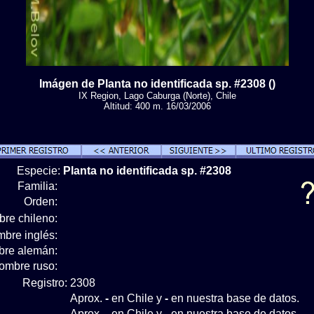
Imágen de Planta no identificada sp. #2308 ()
IX Region, Lago Caburga (Norte), Chile
Altitud: 400 m. 16/03/2006
Especie:
Planta no identificada sp. #2308
Familia:
Orden:
re chileno:
bre inglés:
re alemán:
ombre ruso:
Registro:
2308
Aprox.
-
en Chile y
-
en nuestra base de datos.
Aprox.
-
en Chile y
-
en nuestra base de datos.