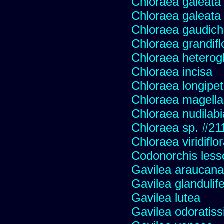
Chloraea galeata
Chloraea galeata
Chloraea gaudich
Chloraea grandifl
Chloraea heterog
Chloraea incisa
Chloraea longipet
Chloraea magella
Chloraea nudilabi
Chloraea sp. #21
Chloraea viridiflo
Codonorchis lesso
Gavilea araucana
Gavilea glandulife
Gavilea lutea
Gavilea odoratis