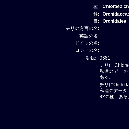
Chloraea c
種:
科:
Orchidace
目:
Orchidales
チリの方言の名:
英語の名:
ドイツの名:
ロシアの名:
記録:
0661
チリに Chlo
私達のデータベー
ある。
チリにOrchi
私達のデータベー
32
の種 ある