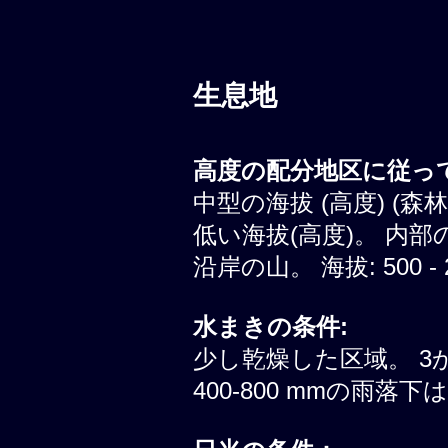
生息地
高度の配分地区に従って
中型の海拔 (高度) (森
低い海拔(高度)。 内部
沿岸の山。 海拔: 500 - 
水まきの条件:
少し乾燥した区域。 3
400-800 mmの雨落