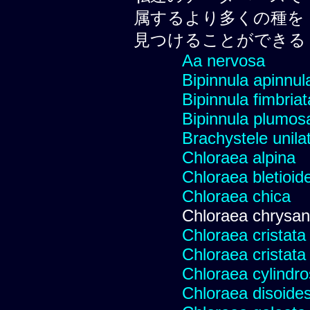
属するより多くの種を
見つけることができる
Aa nervosa
Bipinnula apinnul
Bipinnula fimbriat
Bipinnula plumosa
Brachystele unilat
Chloraea alpina
Chloraea bletioid
Chloraea chica
Chloraea chrysan
Chloraea cristata
Chloraea cristata
Chloraea cylindr
Chloraea disoides