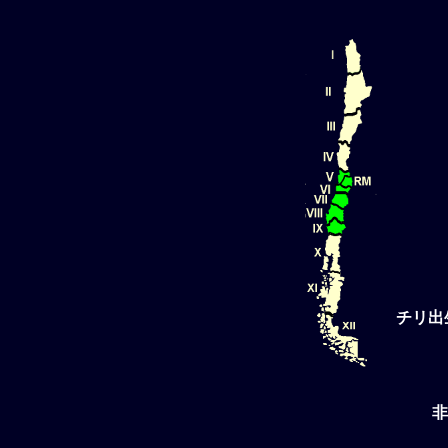
チリ出
非