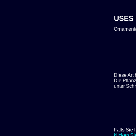
USES
Ornamenta
Diese Art 
Die Pflan
unter Sch
Falls Sie
klicken Si