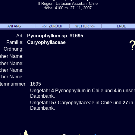
II Region, Estación Ascotan, Chile
Höhe: 4100 m. 27. 11, 2007
Art:
Pycnophyllum sp. #1695
Familie:
Caryophyllaceae
Ordnung:
isher Name:
isher Name:
cher Name:
scher Name:
nternnummer:
1695
Ungefähr
4
Pycnophyllum in Chile und
4
in unser
Datenbank.
Ungefähr
57
Caryophyllaceae in Chile und
27
in 
Datenbank.