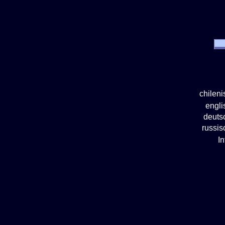
chilen
engl
deuts
russi
I