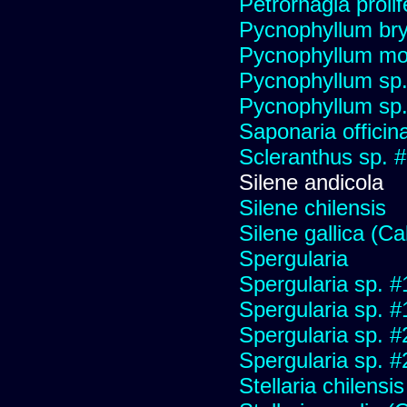
Petrorhagia prolif
Pycnophyllum bryo
Pycnophyllum mo
Pycnophyllum sp
Pycnophyllum sp
Saponaria officin
Scleranthus sp. 
Silene andicola
Silene chilensis
Silene gallica (Ca
Spergularia
Spergularia sp. 
Spergularia sp. 
Spergularia sp. 
Spergularia sp. 
Stellaria chilensis 