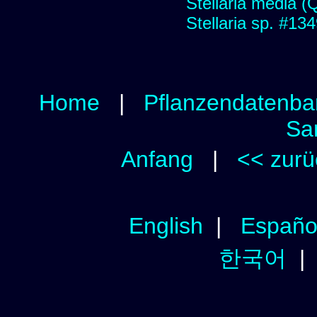
Stellaria media (Qu
Stellaria sp. #13
Home
|
Pflanzendatenba
Sa
Anfang
|
<< zurü
English
|
Españo
한국어