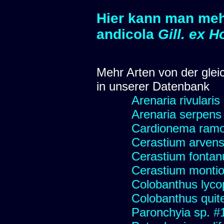
Hier kann man mehr
andicola
Gill. ex 
Mehr Arten von der glei
in unserer Datenbank
Arenaria rivularis
Arenaria serpens
Cardionema ram
Cerastium arvens
Cerastium fonta
Cerastium montio
Colobanthus lyco
Colobanthus quit
Paronchyia sp. #