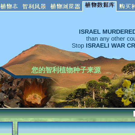
ISRAEL MURDERE
than any other cou
Stop
ISRAELI WAR C
您的智利植物种子来源