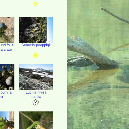
undifolia
Senecio poeppigii
alafate
 pumila
Lucilia nivea
ra
Lucilia