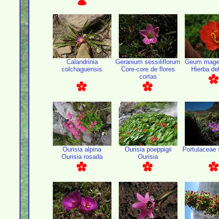
Calandrinia
Geranium sessiliflorum
Geum magel
colchaguensis
Core-core de flores
Hierba de
cortas
Ourisia alpina
Ourisia poeppigii
Portulaceae 
Ourisia rosada
Ourisia