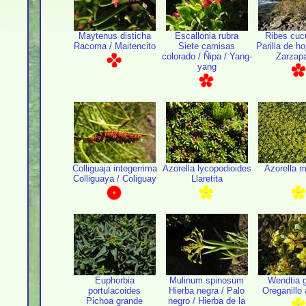
Maytenus disticha
Escallonia rubra
Ribes cuc
Racoma / Maitencito
Siete camisas
Parilla de ho
colorado / Ñipa / Yang-
Zarzapa
yang
Colliguaja integerrima
Azorella lycopodioides
Azorella 
Colliguaya / Coliguay
Llaretita
Euphorbia
Mulinum spinosum
Wendtia g
portulacoides
Hierba negra / Palo
Oreganillo 
Pichoa grande
negro / Hierba de la