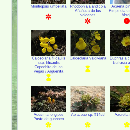
Montiopsis umbellata
Rhodophiala andicola
Acaena pin
Añañuca de los
Pimpinela ci
volcanes
Abro
Calceolaria filicaulis
Calceolaria valdiviana
Euphrasia c
ssp. filicaulis
Eufrasia a
Capachito de las
vegas / Arguenita
Adesmia longipes
Apiaceae sp. #1453
Azorella 
Pasto de guanaco