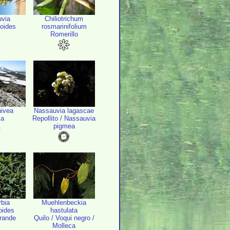
via
Chiliotrichum
ioides
rosmarinifolium
Romerillo
nivea
Nassauvia lagascae
ia
Repollito / Nassauvia
pigmea
bia
Muehlenbeckia
oides
hastulata
rande
Quilo / Voqui negro /
Molleca