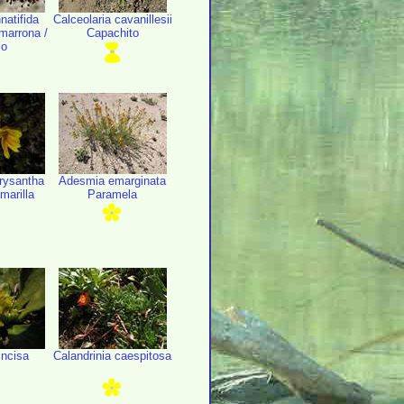
natifida
Calceolaria cavanillesii
marrona /
Capachito
jo
rysantha
Adesmia emarginata
marilla
Paramela
incisa
Calandrinia caespitosa