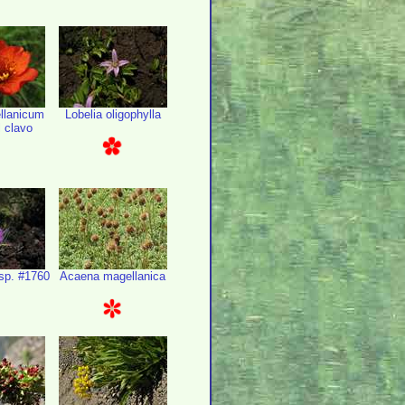
lanicum
Lobelia oligophylla
l clavo
sp. #1760
Acaena magellanica