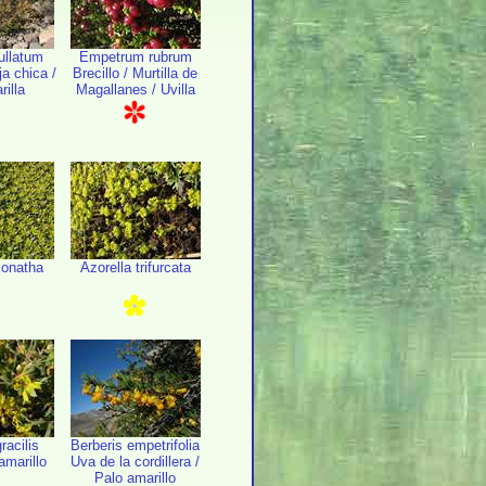
ullatum
Empetrum rubrum
ja chica /
Brecillo / Murtilla de
rilla
Magallanes / Uvilla
monatha
Azorella trifurcata
racilis
Berberis empetrifolia
amarillo
Uva de la cordillera /
Palo amarillo