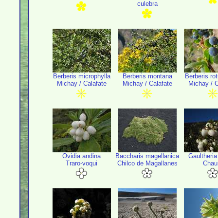
culebra
Berberis microphylla
Berberis montana
Berberis rot
Michay / Calafate
Michay / Calafate
Michay / C
Ovidia andina
Baccharis magellanica
Gaultheria
Traro-voqui
Chilco de Magallanes
Chau