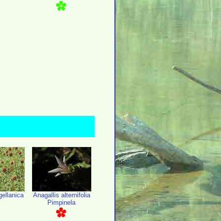
ellanica
Anagallis alternifolia
Pimpinela