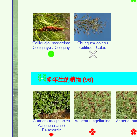
Colliguaja integerrima
Chusquea coleou
Colliguaya / Coliguay
Colihue / Coleu
多年生的植物 (96)
Gunnera magellanica
Acaena magellanica
Acaena mag
Pangue enano /
Palacoazir