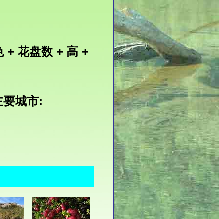
 + 花盘数 + 高 +
 主要城市: