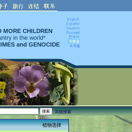
D MORE CHILDREN
ntry in the world*
RIMES and GENOCIDE
高级搜索
植物选择