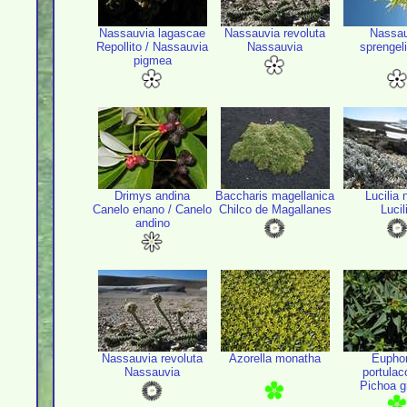
Nassauvia lagascae
Nassauvia revoluta
Nassau
Repollito / Nassauvia
Nassauvia
sprengel
pigmea
Drimys andina
Baccharis magellanica
Lucilia 
Canelo enano / Canelo
Chilco de Magallanes
Lucil
andino
Nassauvia revoluta
Azorella monatha
Euphor
Nassauvia
portulac
Pichoa g