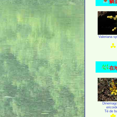
鳞茎
Valeriana s
在地
Dinemag
ericoid
Té de b