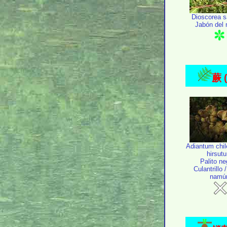
Dioscorea sa
Jabón del
蕨 (
Adiantum chil
hirsut
Palito ne
Culantrillo 
namú