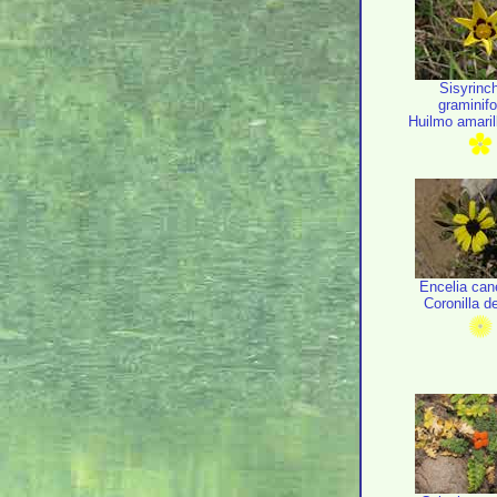
Sisyrinc
graminif
Huilmo amaril
Encelia ca
Coronilla de