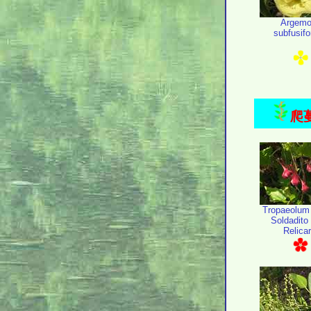
Argem
subfusif
爬蔓
Tropaeolum 
Soldadito 
Relicar