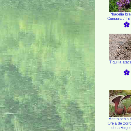
Phacelia br
Cuncuna / Té 
Tiquilia ata
Aristolochia 
Oreja de zorro
de la Virge