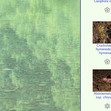
Caiophora r
Crucksha
hymenodon
hymeno
Alstroemeria
ssp. chry