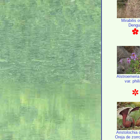
Mirabilis 
Deng
Alstroemeria 
var. phil
Aristolochia 
Oreja de zorro