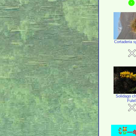
Cortaderia 
Solidago ch
Fulel
一年