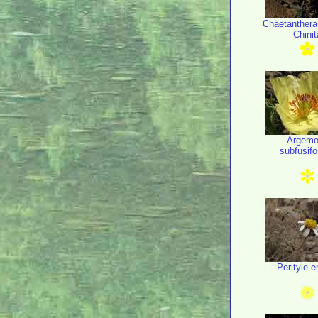
Chaetanthera
Chinit
Argem
subfusif
Perityle e