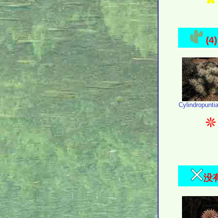
(4)
Cylindropuntia
没有