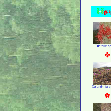
多年
Tristerix a
Calandrinia 