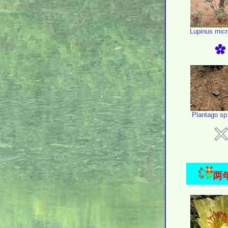
Lupinus mic
Plantago sp
两年