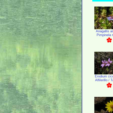
Anagallis a
Pimpinela 
Erodium cic
Alfilerillo /