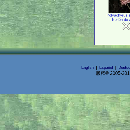
Polyachyrus 
Borlón de a
English
|
Español
|
Deuts
版權© 2005-20