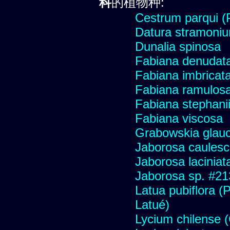
科
的植物种:
Cestrum parqui (P
Datura stramoniu
Dunalia spinosa
Fabiana denudat
Fabiana imbricata
Fabiana ramulos
Fabiana stephani
Fabiana viscosa
Grabowskia glau
Jaborosa caules
Jaborosa laciniat
Jaborosa sp. #21
Latua pubiflora (
Latué)
Lycium chilense (C