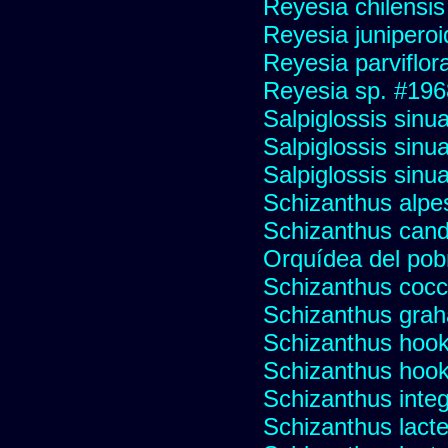
Reyesia chilensis
Reyesia junipero
Reyesia parviflor
Reyesia sp. #196
Salpiglossis sinu
Salpiglossis sinu
Salpiglossis sinu
Schizanthus alpest
Schizanthus cand
Orquídea del pob
Schizanthus cocci
Schizanthus graha
Schizanthus hooke
Schizanthus hooke
Schizanthus integr
Schizanthus lacte