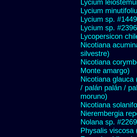
Lycium leiostem
Lycium minutifol
Lycium sp. #1449
Lycium sp. #2396
Lycopersicon chi
Nicotiana acumin
silvestre)
Nicotiana corymbo
Monte amargo)
Nicotiana glauca (
/ palán palán / p
moruno)
Nicotiana solanif
Nierembergia repe
Nolana sp. #2269
Physalis viscosa 