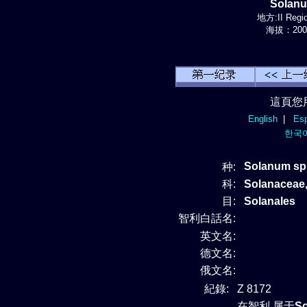
Solan
地方:II Regi
海拔：200-
這頁您
English
|
Esp
한국
Solanum sp
种:
科:
Solanacea
目:
Solanales
智利白話名:
英文名:
德文名:
俄文名:
紀錄:
Z 8172
在智利 属于
S