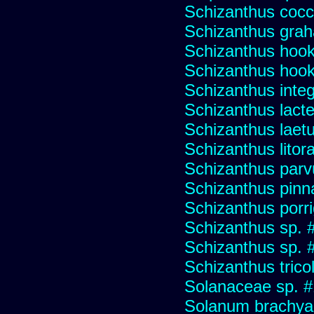
Schizanthus cocci
Schizanthus graha
Schizanthus hooke
Schizanthus hooke
Schizanthus integr
Schizanthus lacte
Schizanthus laet
Schizanthus litora
Schizanthus parv
Schizanthus pinna
Schizanthus porr
Schizanthus sp. 
Schizanthus sp. 
Schizanthus trico
Solanaceae sp. 
Solanum brachya