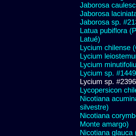
Jaborosa caules
Jaborosa laciniat
Jaborosa sp. #21
Latua pubiflora (
Latué)
Lycium chilense (C
Lycium leiostem
Lycium minutifol
Lycium sp. #1449
Lycium sp. #2396
Lycopersicon chi
Nicotiana acumin
silvestre)
Nicotiana corymbo
Monte amargo)
Nicotiana glauca (