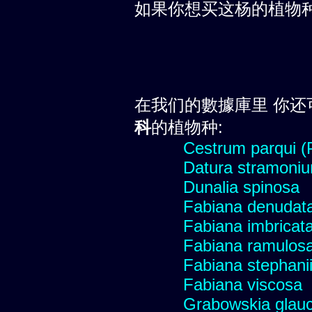
如果你想买这杨的植物
在我们的數據庫里 你还
科
的植物种:
Cestrum parqui (P
Datura stramoniu
Dunalia spinosa
Fabiana denudat
Fabiana imbricata
Fabiana ramulos
Fabiana stephani
Fabiana viscosa
Grabowskia glau