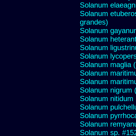
Solanum elaeagni
Solanum etuberos
grandes)
Solanum gayanu
Solanum heteran
Solanum ligustrinu
Solanum lycopers
Solanum maglia 
Solanum maritim
Solanum mariti
Solanum nigrum (H
Solanum nitidum
Solanum pulchel
Solanum pyrrhoc
Solanum remya
Solanum sp. #15