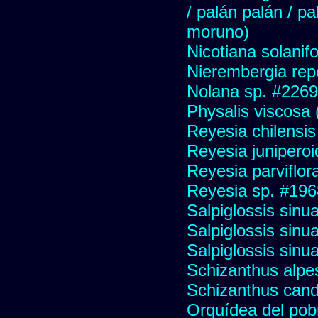
/ palán palán / p
moruno)
Nicotiana solanif
Nierembergia repe
Nolana sp. #2269
Physalis viscosa 
Reyesia chilensis
Reyesia junipero
Reyesia parviflor
Reyesia sp. #196
Salpiglossis sinu
Salpiglossis sinu
Salpiglossis sinu
Schizanthus alpest
Schizanthus cand
Orquídea del pob