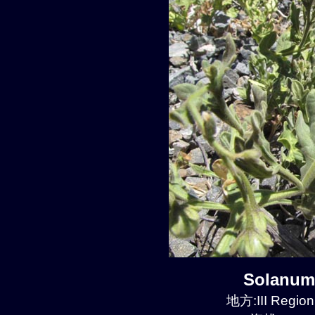
Solanum
地方:III Region