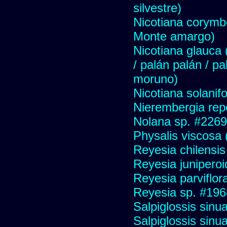
silvestre)
Nicotiana corymbo
Monte amargo)
Nicotiana glauca (
/ palán palán / p
moruno)
Nicotiana solanif
Nierembergia repe
Nolana sp. #2269
Physalis viscosa 
Reyesia chilensis
Reyesia junipero
Reyesia parviflor
Reyesia sp. #196
Salpiglossis sinu
Salpiglossis sinu