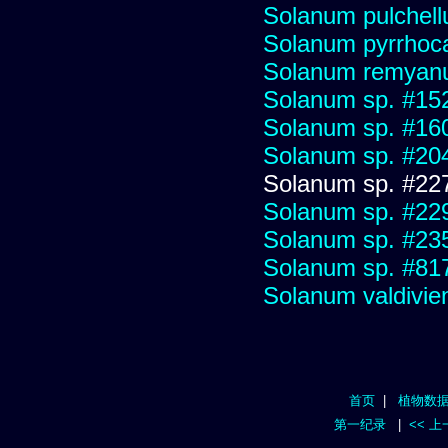
Solanum pulchel
Solanum pyrrhoc
Solanum remya
Solanum sp. #15
Solanum sp. #16
Solanum sp. #20
Solanum sp. #22
Solanum sp. #22
Solanum sp. #23
Solanum sp. #81
Solanum valdivien
首页
|
植物数
第一纪录
|
<< 