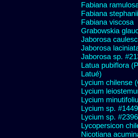
Fabiana ramulos
Fabiana stephani
Fabiana viscosa
Grabowskia glau
Jaborosa caules
Jaborosa laciniat
Jaborosa sp. #21
Latua pubiflora (
Latué)
Lycium chilense (C
Lycium leiostem
Lycium minutifol
Lycium sp. #1449
Lycium sp. #2396
Lycopersicon chi
Nicotiana acumin