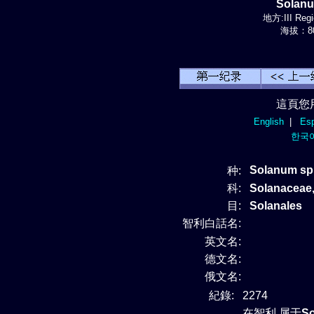
Solan
地方:III Regi
海拔：80
這頁您
English
|
Esp
한국
Solanum sp
种:
科:
Solanacea
目:
Solanales
智利白話名:
英文名:
德文名:
俄文名:
紀錄:
2274
在智利 属于
S