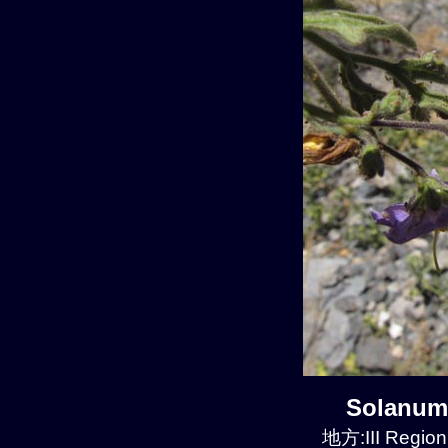
Solanum
地方:III Region