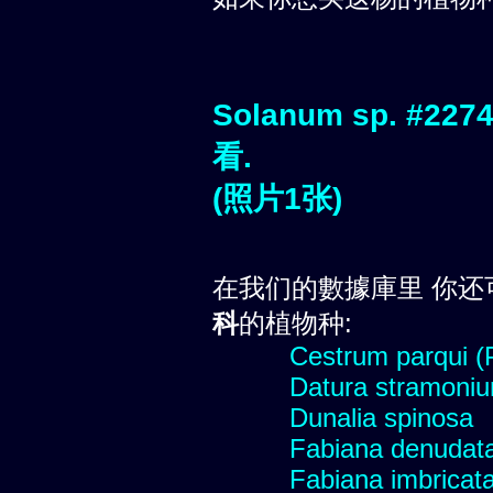
Solanum sp. 
看.
(照片1张)
在我们的數據庫里 你还
科
的植物种:
Cestrum parqui (P
Datura stramoniu
Dunalia spinosa
Fabiana denudat
Fabiana imbricata