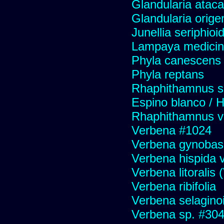
Glandularia atac
Glandularia orige
Junellia seriphioi
Lampaya medicin
Phyla canescens
Phyla reptans
Rhaphithamnus s
Espino blanco / 
Rhaphithamnus v
Verbena #1024
Verbena gynobas
Verbena hispida v
Verbena litoralis
Verbena ribifolia
Verbena selagino
Verbena sp. #30