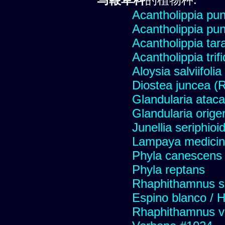
Acantholippia pu
Acantholippia pu
Acantholippia tar
Acantholippia trif
Aloysia salviifoli
Diostea juncea (R
Glandularia atac
Glandularia orige
Junellia seriphioi
Lampaya medicin
Phyla canescens
Phyla reptans
Rhaphithamnus s
Espino blanco / 
Rhaphithamnus v