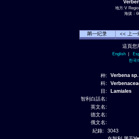
Verbe
地方:V Region
海拔：60
這頁您
English
|
Esp
한국
Verbena sp.
种:
科:
Verbenace
目:
Lamiales
智利白話名:
英文名:
德文名:
俄文名:
紀錄:
3043
在智利 属于
V