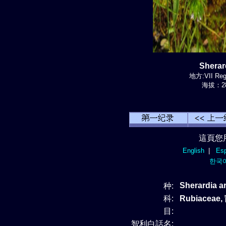
Shera
地方:VII Regi
海拔：28
這頁您
English
|
Esp
한국
Sherardia a
种:
科:
Rubiaceae
目:
智利白話名: