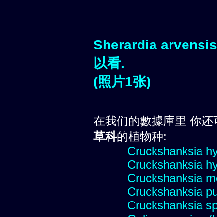
Sherardia arvensi
以看.
(照片1张)
在我们的數據庫里 你还
草科
的植物种:
Cruckshanksia h
Cruckshanksia 
Cruckshanksia m
Cruckshanksia pu
Cruckshanksia s