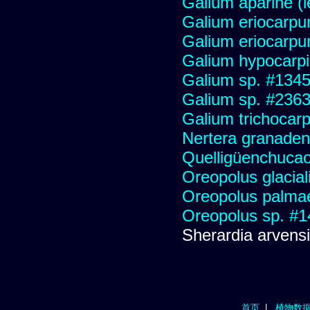
Galium aparine (
Galium eriocarp
Galium eriocarp
Galium hypocarp
Galium sp. #134
Galium sp. #236
Galium trichocar
Nertera granadens
Quelligüenchuca
Oreopolus glacial
Oreopolus palma
Oreopolus sp. #
Sherardia arvens
首页
|
植物数