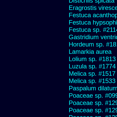
Distichlis spicata
Eragrostis viresc
Festuca acanthop
Festuca hypsophi
Festuca sp. #211
Gastridium ventr
Hordeum sp. #18
Lamarkia aurea
Lolium sp. #1813
Luzula sp. #1774
Melica sp. #1517
Melica sp. #1533
Paspalum dilatu
Poaceae sp. #09
Poaceae sp. #12
Poaceae sp. #12