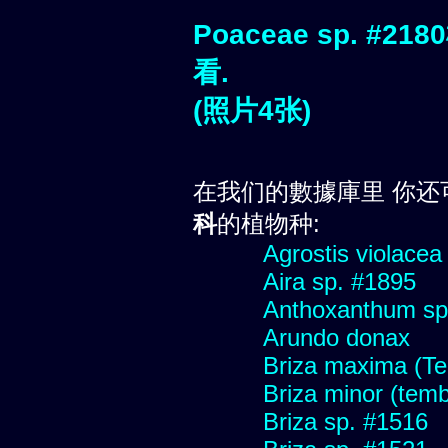
Poaceae sp. 
看.
(照片4张)
在我们的數據庫里 你还
科
的植物种:
Agrostis violacea
Aira sp. #1895
Anthoxanthum sp
Arundo donax
Briza maxima (Tem
Briza minor (tembl
Briza sp. #1516