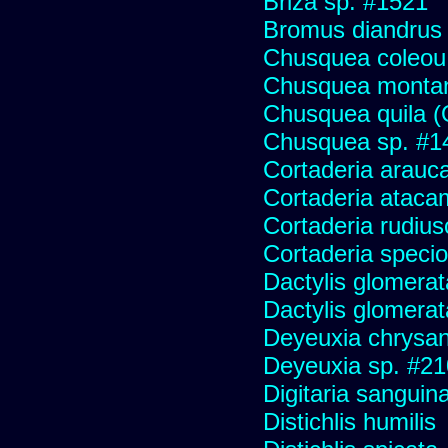
Briza sp. #1521
Bromus diandrus
Chusquea coleou 
Chusquea monta
Chusquea quila (
Chusquea sp. #1
Cortaderia arauc
Cortaderia ataca
Cortaderia rudius
Cortaderia speci
Dactylis glomerat
Dactylis glomerat
Deyeuxia chrysa
Deyeuxia sp. #2
Digitaria sanguina
Distichlis humilis