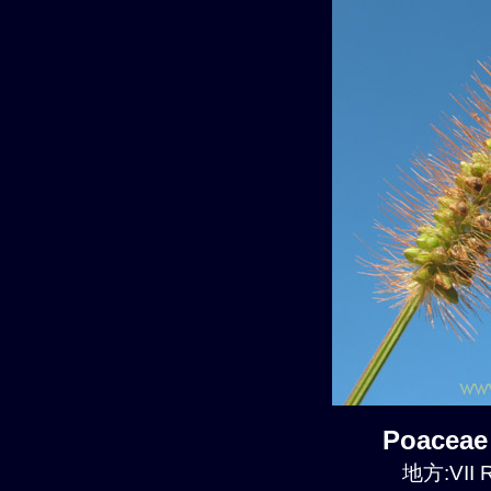
Poaceae
地方:VII R