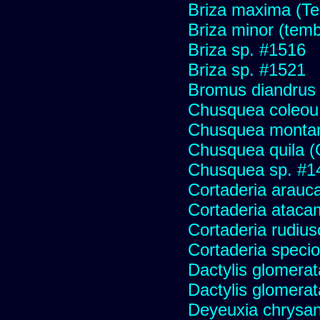
Briza maxima (Tem
Briza minor (tembl
Briza sp. #1516
Briza sp. #1521
Bromus diandrus
Chusquea coleou 
Chusquea monta
Chusquea quila (
Chusquea sp. #1
Cortaderia arauc
Cortaderia ataca
Cortaderia rudius
Cortaderia speci
Dactylis glomerat
Dactylis glomerat
Deyeuxia chrysa