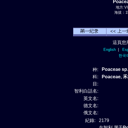
Poace
地方:VII
海拔：15
這頁您
English
|
Esp
한국
Poaceae sp.
种:
科:
Poaceae, 
目:
智利白話名:
英文名:
德文名:
俄文名:
紀錄:
2179
在智利 属于
P