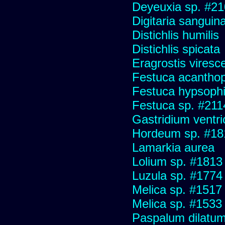
Deyeuxia sp. #2
Digitaria sanguina
Distichlis humilis
Distichlis spicata
Eragrostis viresc
Festuca acanthop
Festuca hypsophi
Festuca sp. #211
Gastridium ventr
Hordeum sp. #18
Lamarkia aurea
Lolium sp. #1813
Luzula sp. #1774
Melica sp. #1517
Melica sp. #1533
Paspalum dilatu