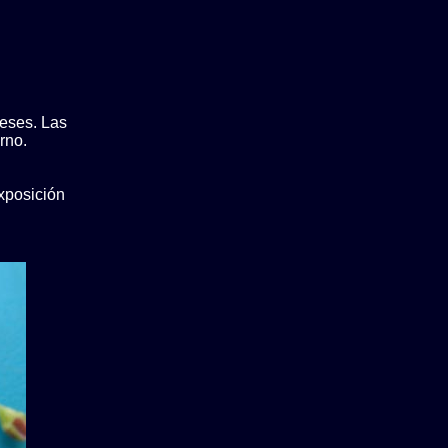
meses. Las
rno.
xposición