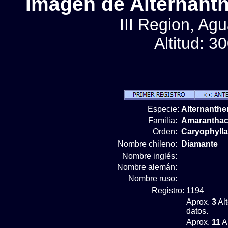
Imágen de Alternanth
III Region, Ag
Altitud: 3
Especie:
Alternanther
Familia:
Amarantha
Orden:
Caryophylla
Nombre chileno:
Diamante
Nombre inglés:
Nombre alemán:
Nombre ruso:
Registro:
1194
Aprox.
3
Alt
datos.
Aprox.
11
A