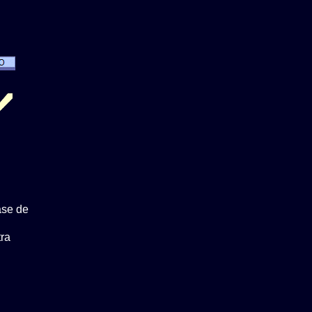
ase de
ra