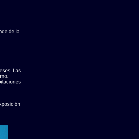
nde de la
meses. Las
rno.
pitaciones
xposición