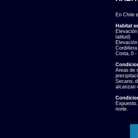
En Chile e
Habitat s
Elevación 
latitud)
Elevación b
Cordillera
Costa, 0 -
Condicio
Areas de s
precipita
Secano, do
alcanzan 
Condicion
Expuesto. 
norte.