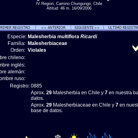
IV Region, Camino Chungungo, Chile
Altitud: 46 m. 16/09/2006
Especie:
Malesherbia multiflora
Ricardi
Familia:
Malesherbiaceae
Orden:
Violales
re chileno:
bre inglés:
re alemán:
ombre ruso:
Registro:
0885
Aprox.
29
Malesherbia en Chile y
7
en nuestra b
datos.
Aprox.
29
Malesherbiaceae en Chile y
7
en nuest
base de datos.