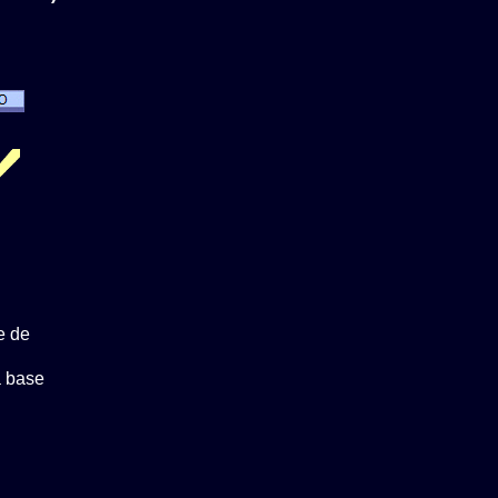
e de
a base