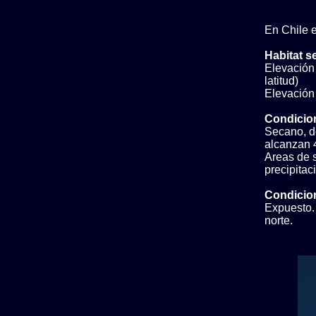
En Chile e
Habitat s
Elevación 
latitud)
Elevación b
Condicio
Secano, do
alcanzan 
Areas de s
precipita
Condicion
Expuesto. 
norte.