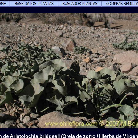
 de Aristolochia bridgesii (Oreja de zorro / Hierba de Virgen