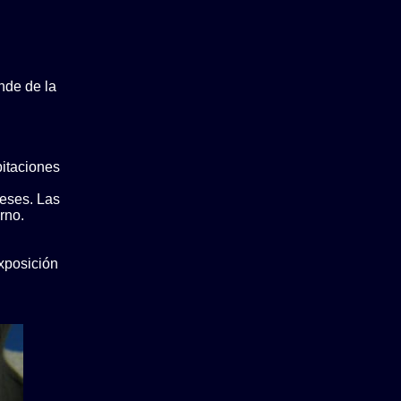
nde de la
pitaciones
meses. Las
rno.
xposición