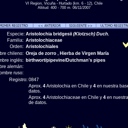
VI Region, Vicuña - Hurtado (km. 6 - 12), Chile
Altitud: 400 - 700 m. 06/11/2007
Especie:
Aristolochia bridgesii
(Klotzsch) Duch.
Familia:
Aristolochiaceae
Orden:
Aristolochiales
re chileno:
Oreja de zorro , Hierba de Virgen María
bre inglés:
birthwort/pipevine/Dutchman's pipes
re alemán:
ombre ruso:
Registro:
0847
Aprox.
4
Aristolochia en Chile y
4
en nuestra bas
datos.
Aprox.
4
Aristolochiaceae en Chile y
4
en nuestr
de datos.