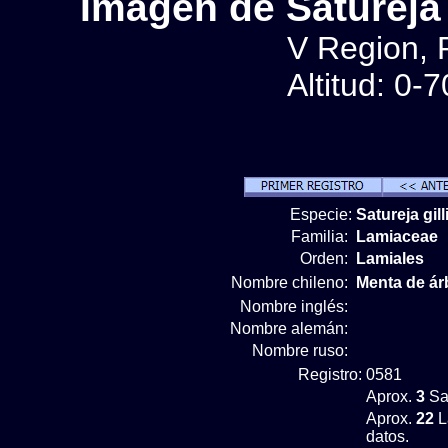
Imágen de Satureja g
V Region, P
Altitud: 0-
Especie:
Satureja gill
Familia:
Lamiaceae
Orden:
Lamiales
Nombre chileno:
Menta de ár
Nombre inglés:
Nombre alemán:
Nombre ruso:
Registro:
0581
Aprox.
3
Sat
Aprox.
22
L
datos.