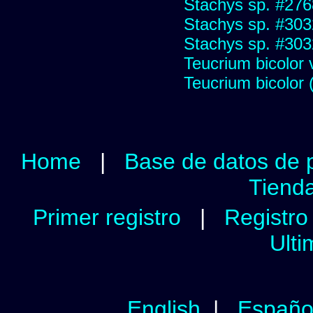
Stachys sp. #276
Stachys sp. #303
Stachys sp. #303
Teucrium bicolor
Teucrium bicolor 
Home
|
Base de datos de 
Tienda
Primer registro
|
Registro 
Ulti
English
|
Españo