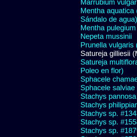
Marrubium vulgare
Mentha aquatica 
Sándalo de agua
Mentha pulegium 
Nepeta mussinii
Prunella vulgaris
Satureja gilliesii
Satureja multiflor
Poleo en flor)
Sphacele chamae
Sphacele salviae 
Stachys pannosa
Stachys philippia
Stachys sp. #134
Stachys sp. #155
Stachys sp. #187