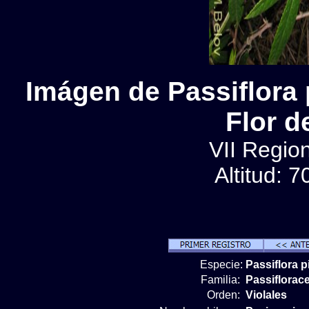
Imágen de Passiflora p
Flor d
VII Region
Altitud: 
Especie:
Passiflora p
Familia:
Passiflorac
Orden:
Violales