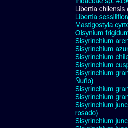
Iridaceae sp. #1
Libertia chilensis
Libertia sessiliflor
Mastigostyla cyrt
Olsynium frigidu
Sisyrinchium aren
Sisyrinchium azur
Sisyrinchium chil
Sisyrinchium cus
Sisyrinchium gram
Ñuño)
Sisyrinchium gram
Sisyrinchium gram
Sisyrinchium jun
rosado)
Sisyrinchium jun