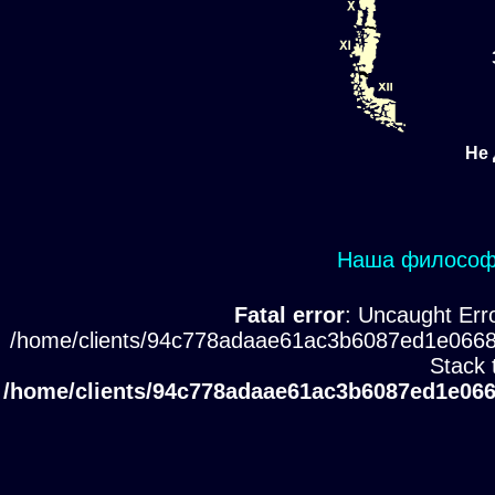
Не 
Наша философи
Fatal error
: Uncaught Erro
/home/clients/94c778adaae61ac3b6087ed1e0668
Stack 
/home/clients/94c778adaae61ac3b6087ed1e066