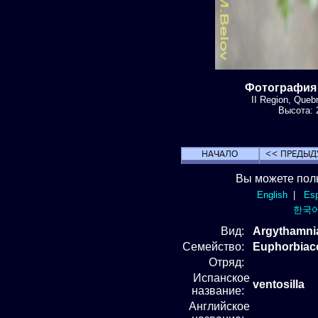
Фотография 
II Region, Que
Высота: 2
Вы можете пол
English
|
Esp
한국
Вид
:
Argythamni
Семейство:
Euphorbiac
Отряд
:
Испанское
ventosilla
название:
Английское