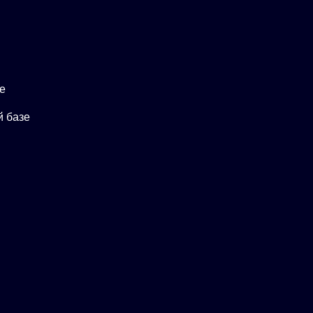
е
 базе