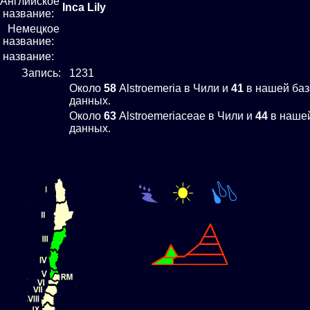
Английское
Inca Lily
название:
Немецкое
название:
е название:
Запись:
1231
Около
58
Alstroemeria в Чили и
41
в нашей баз
данных.
Около
63
Alstroemeriaceae в Чили и
44
в нашей
данных.