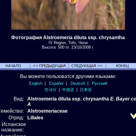
Фотография Alstroemeria diluta ssp. chrysantha
IV Region, Tofo, Чили
Высота: 500 m. 23/10/2008 г.
Вы можете пользоватся другими языками:
English
|
Español
|
Deutsch
|
Русский
한국어
|
中国语
|
日本语
Вид
:
Alstroemeria diluta
ssp. chrysantha
E. Bayer co
A
Семейство:
Alstroemeriaceae
Отряд
:
Liliales
Испанское
название: