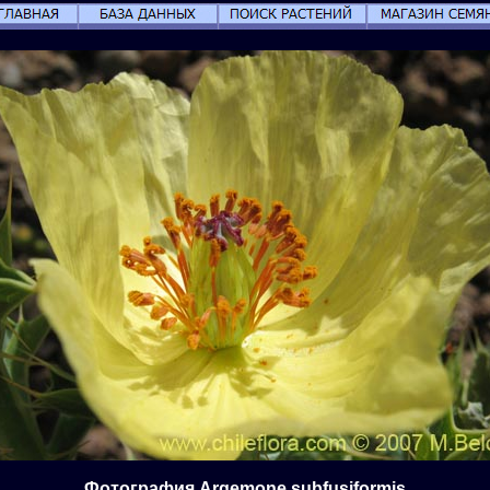
Фотография Argemone subfusiformis