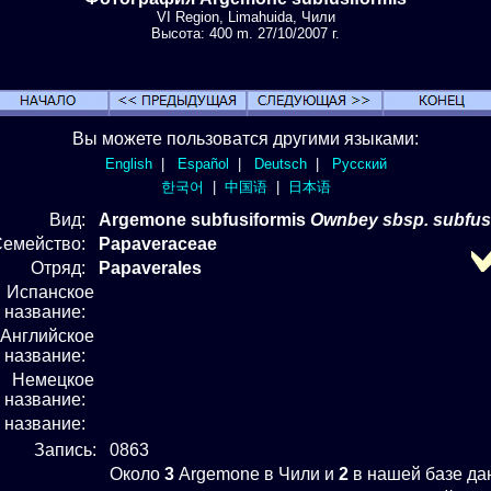
VI Region, Limahuida, Чили
Высота: 400 m. 27/10/2007 г.
Вы можете пользоватся другими языками:
English
|
Español
|
Deutsch
|
Русский
한국어
|
中国语
|
日本语
Вид
:
Argemone subfusiformis
Ownbey sbsp. subfus
Семейство:
Papaveraceae
Отряд
:
Papaverales
Испанское
название:
Английское
название:
Немецкое
название:
е название:
Запись:
0863
Около
3
Argemone в Чили и
2
в нашей базе да