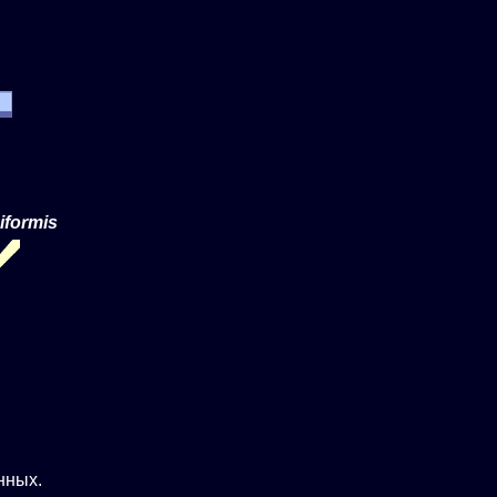
iformis
нных.