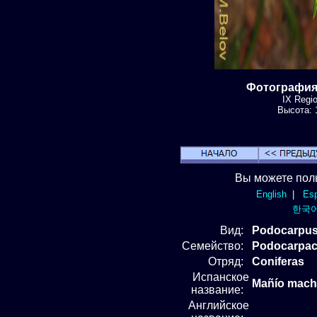
Фотография
IX Regi
Высота: 1
Вы можете пол
English
|
Esp
한국
Вид
:
Podocarpus
Семейство:
Podocarpa
Отряд
:
Coniferas
Испанское
Mañío macho
название:
Английское