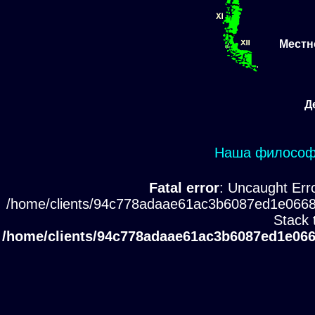
Местн
Д
Наша философи
Fatal error
: Uncaught Erro
/home/clients/94c778adaae61ac3b6087ed1e0668
Stack 
/home/clients/94c778adaae61ac3b6087ed1e066