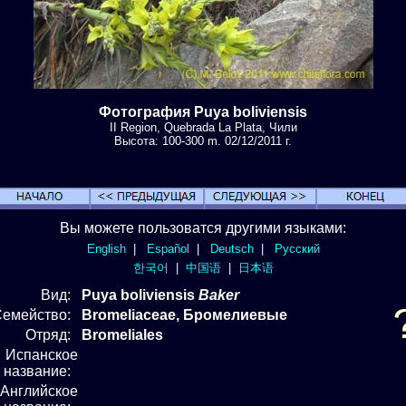
Фотография Puya boliviensis
II Region, Quebrada La Plata, Чили
Высота: 100-300 m. 02/12/2011 г.
Вы можете пользоватся другими языками:
English
|
Español
|
Deutsch
|
Русский
한국어
|
中国语
|
日本语
Вид
:
Puya boliviensis
Baker
Семейство:
Bromeliaceae, Бромелиевые
Отряд
:
Bromeliales
Испанское
название:
Английское