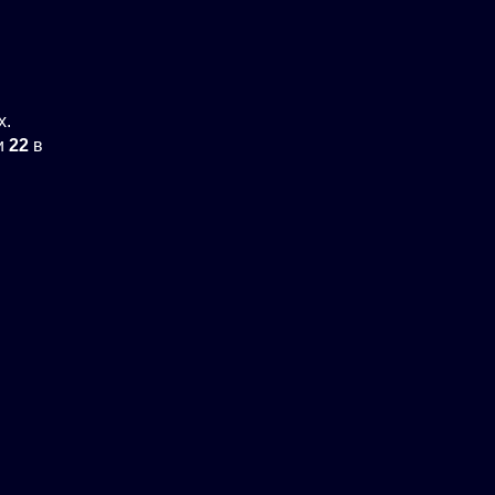
х.
и
22
в