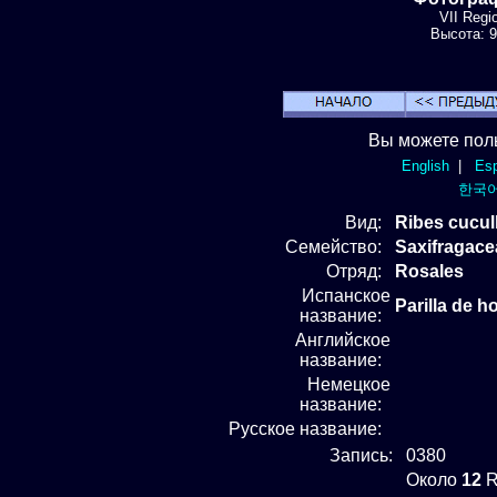
VII Regi
Высота: 9
Вы можете пол
English
|
Esp
한국
Вид
:
Ribes cucu
Семейство:
Saxifragac
Отряд
:
Rosales
Испанское
Parilla de ho
название:
Английское
название:
Немецкое
название:
Русское название:
Запись:
0380
Около
12
R