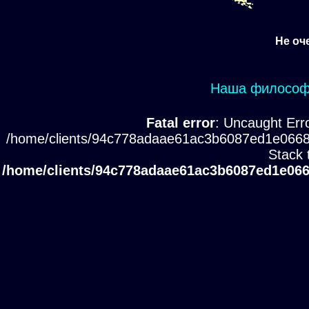
Не оч
Наша философи
Fatal error
: Uncaught Erro
/home/clients/94c778adaae61ac3b6087ed1e0668
Stack 
/home/clients/94c778adaae61ac3b6087ed1e066