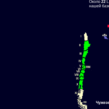
Около
22
L
нашей баз
Чужез