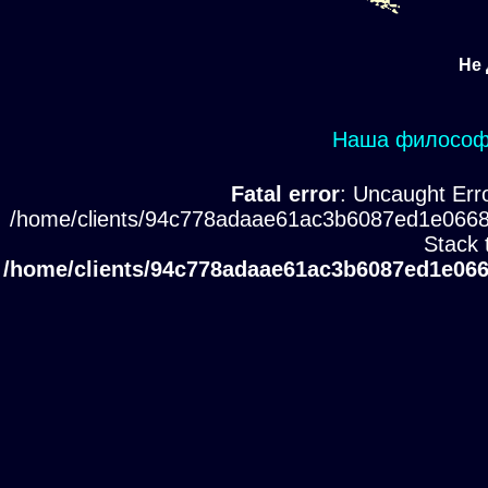
Не 
Наша философи
Fatal error
: Uncaught Erro
/home/clients/94c778adaae61ac3b6087ed1e0668
Stack 
/home/clients/94c778adaae61ac3b6087ed1e066