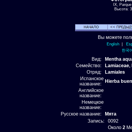
IX, Parque
Высота: 3
Вы можете пол
English
|
Esp
한국
Вид
:
Mentha aqu
Семейство:
Lamiaceae,
Отряд
:
Lamiales
Испанское
Hierba buen
название:
Английское
название:
Немецкое
название:
Русское название:
Мята
Запись:
0092
Около
2
Me