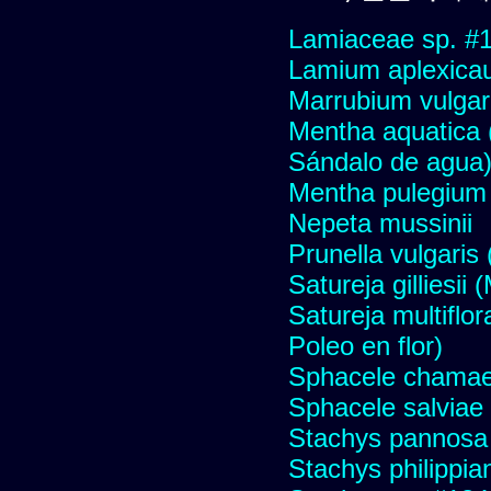
Lamiaceae sp. #
Lamium aplexicau
Marrubium vulgare
Mentha aquatica 
Sándalo de agua
Mentha pulegium 
Nepeta mussinii
Prunella vulgaris
Satureja gilliesii
Satureja multiflor
Poleo en flor)
Sphacele chamae
Sphacele salviae 
Stachys pannosa
Stachys philippia