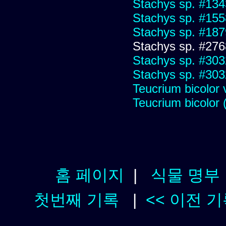
Stachys sp. #134
Stachys sp. #155
Stachys sp. #187
Stachys sp. #276
Stachys sp. #303
Stachys sp. #303
Teucrium bicolor
Teucrium bicolor 
홈 페이지
|
식물 명부
첫번째 기록
|
<< 이전 