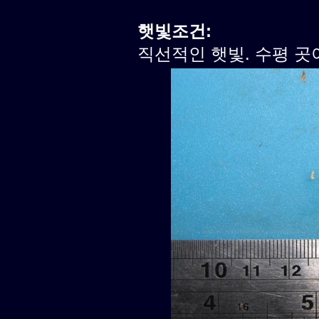
햇빛조건:
직선적인 햇빛. 수평 곳