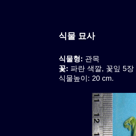
식물 묘사
식물형:
관목
꽃:
파란 색깔, 꽃잎 5장
식물높이: 20 cm.