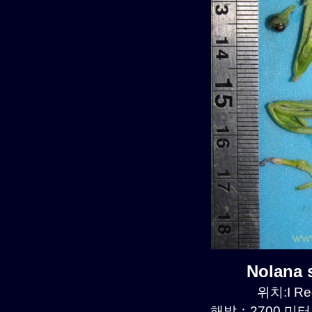
Nolana
위치:I Re
해발：2700 미터르