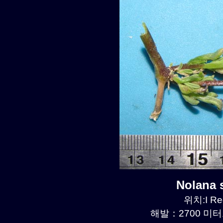
Nolana
위치:I Re
해발：2700 미터르