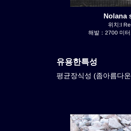
Nolana
위치:I Re
해발：2700 미터르
유용한특성
평균장식성 (좀아름다운식