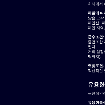
치레에서 
해발에 따
낮은 고각.
해안산 . 해발
해안 지역, 
급수조건:
좀건조한 지
된다.
거의 일정
달까지).
햇빛조건:
직선적인 
유용한
극단적인장
유용한특성