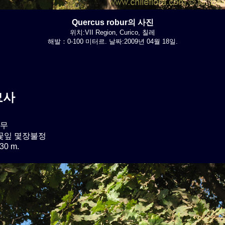
Quercus robur의 사진
위치:VII Region, Curico, 칠레
해발：0-100 미터르. 날짜:2009년 04월 18일.
묘사
무
 꽃잎 몇장불정
0 m.