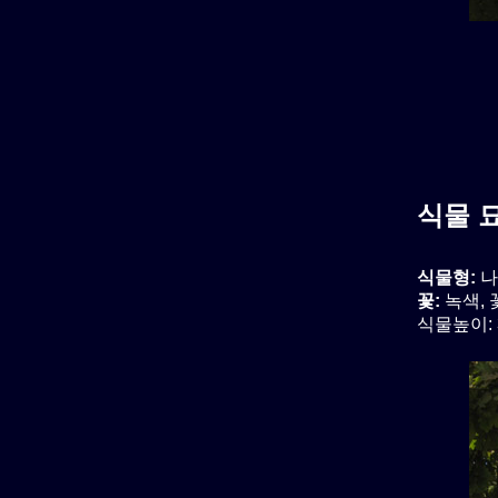
식물 
식물형:
나
꽃:
녹색,
식물높이: 3