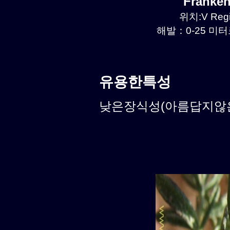
Franke
위치:V Regi
해발：0-25 미터르
유용한특성
낮은장식성(아름답지않은식