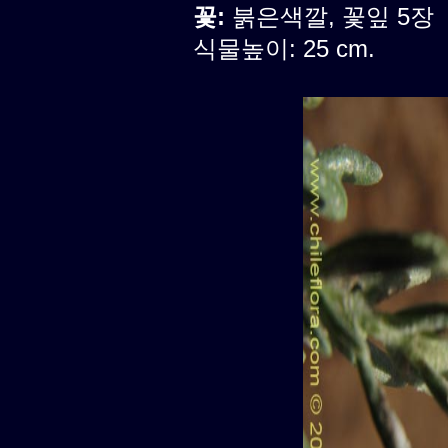
꽃:
붉은색깔, 꽃잎 5장
식물높이: 25 cm.