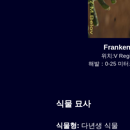
Franke
위치:V Regi
해발：0-25 미터르
식물 묘사
식물형:
다년생 식물