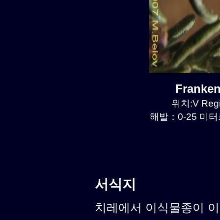
Franke
위치:V Regi
해발：0-25 미터르
서식지
치레에서 이식물종이 