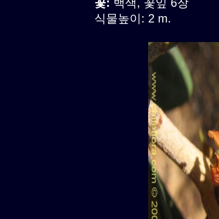
꽃:
백색, 꽃잎 6장
식물높이: 2 m.