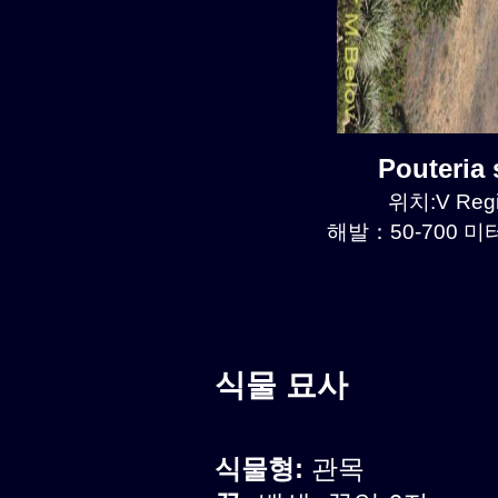
Pouteri
위치:V Regi
해발：50-700 미터
식물 묘사
식물형:
관목