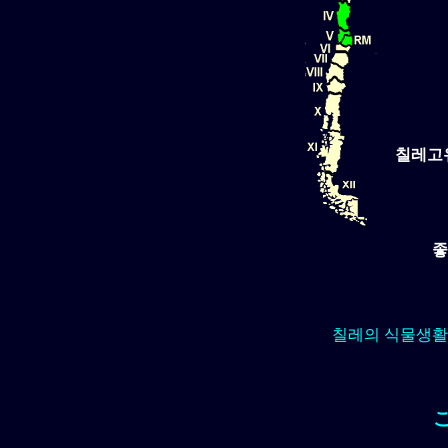
칠레고
좋
칠레의 식물생활