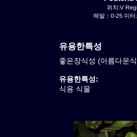
위치:V Regi
해발：0-25 미터르
유용한특성
좋은장식성 (아름다운식물)
유용한특성:
식용 식물