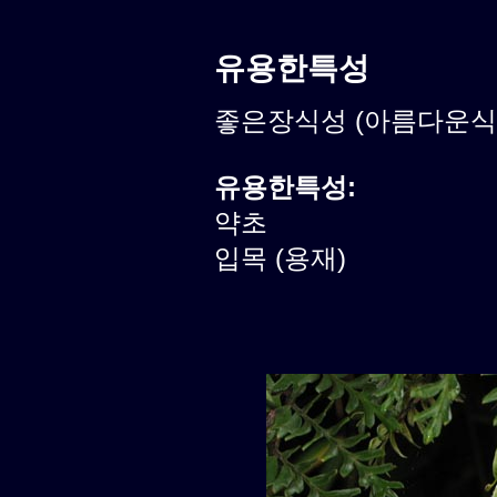
유용한특성
좋은장식성 (아름다운식물)
유용한특성:
약초
입목 (용재)