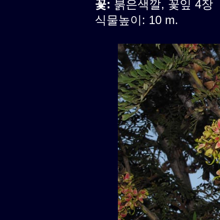
꽃:
붉은색깔, 꽃잎 4장
식물높이: 10 m.