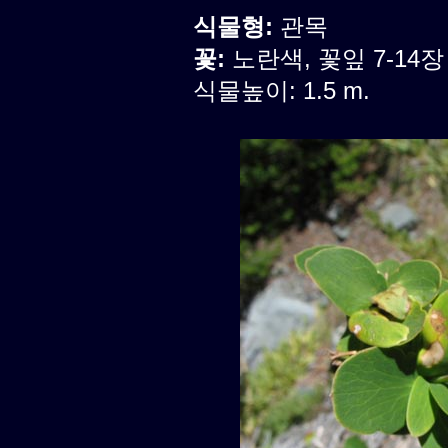
식물형:
관목
꽃:
노란색, 꽃잎 7-14장
식물높이: 1.5 m.