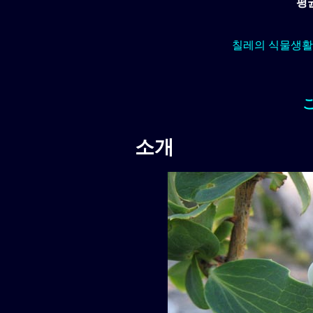
평
칠레의 식물생활
소개