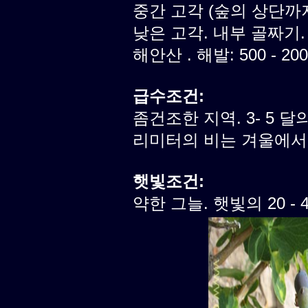
중간 고각 (숲의 상단까
낮은 고각. 내부 골짜기.
해안산 . 해발: 500 - 20
급수조건:
좀건조한 지역. 3- 5 달의
리미터의 비는 겨울에서
햇빛조건:
약한 그늘. 햇빛의 20 -