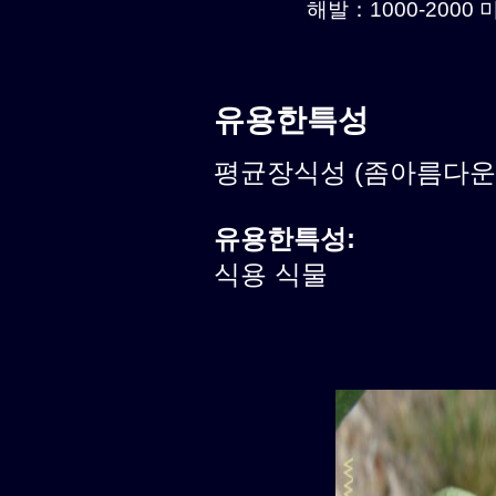
해발：1000-2000 미
유용한특성
평균장식성 (좀아름다운식
유용한특성:
식용 식물