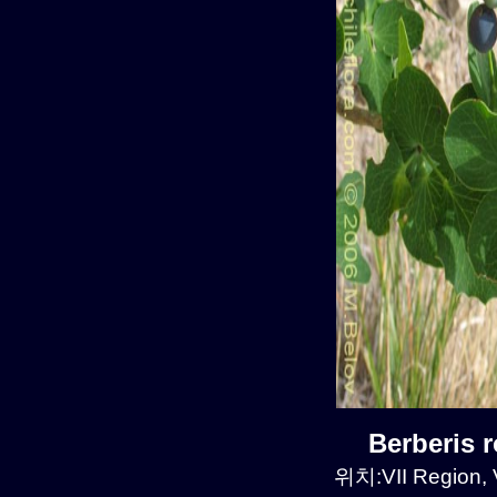
Berberis 
위치:VII Region, V