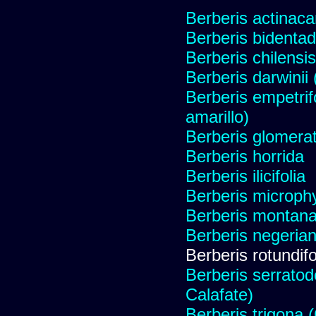
Berberis actinac
Berberis bidentad
Berberis chilensis
Berberis darwinii
Berberis empetrifo
amarillo)
Berberis glomera
Berberis horrida
Berberis ilicifolia
Berberis microphy
Berberis montana
Berberis negeria
Berberis rotundifo
Berberis serratod
Calafate)
Berberis trigona 