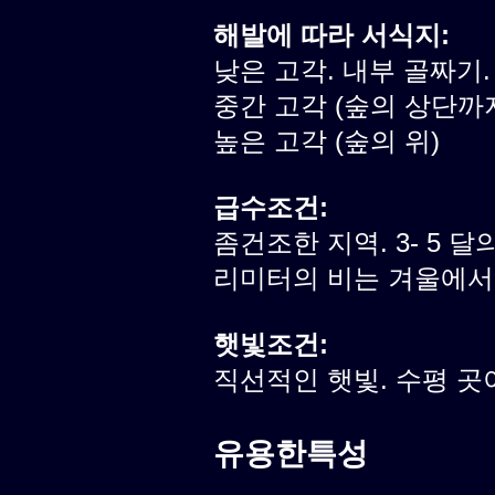
해발에 따라 서식지:
낮은 고각. 내부 골짜기.
중간 고각 (숲의 상단까
높은 고각 (숲의 위)
급수조건:
좀건조한 지역. 3- 5 달의
리미터의 비는 겨울에서
햇빛조건:
직선적인 햇빛. 수평 곳
유용한특성