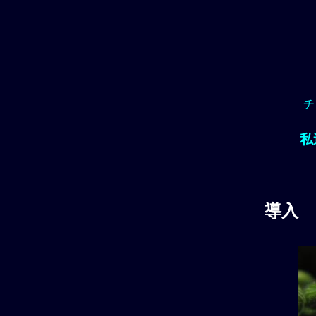
チ
私
導入