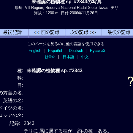
未確認の植物種 sp. #2343の写真
場所: VII Region, Reserva Nacional Radal Siete Tazas, チリ
海拔：1200 m. 日付:2006年11月26日.
このページを見るのに他の言語を使用できる:
English
|
Español
|
Deutsch
|
Русский
한국어
|
日本語
|
中文
種:
未確認の植物種 sp. #2343
科:
目:
の方言の名:
英語の名:
ドイツの名:
ロシアの名:
記録:
2343
チリに 属に属する種が 約
-
の種 ある。