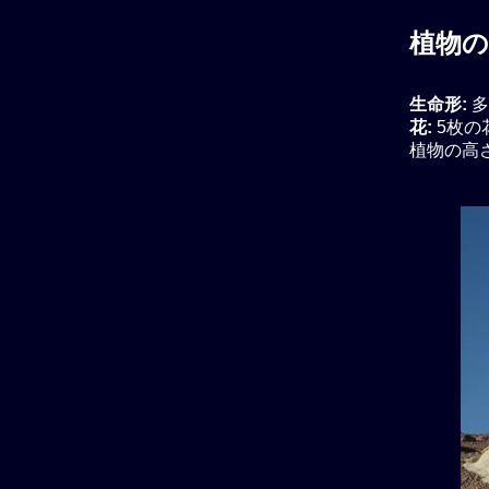
植物の
生命形:
多
花:
5枚の
植物の高さ: 