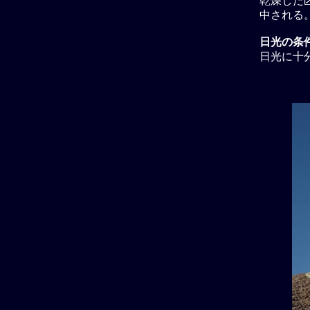
乾燥した区
中される
日光の条
日光に十