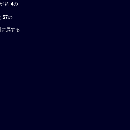
が 約
4
の
約
57
の
コ科に属する