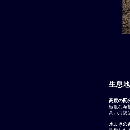
生息地
高度の配
極度な海拔
高い海拔(
水まきの条