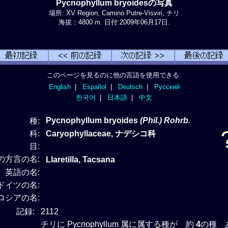
Pycnophyllum bryoidesの写真
場所: XV Region, Camino Putre-Visviri, チリ
海拔：4800 m. 日付:2009年06月17日.
このページを見るのに他の言語を使用できる:
English
|
Español
|
Deutsch
|
Русский
한국어
|
日本語
|
中文
Pycnophyllum bryoides
(Phil.) Rohrb.
種:
科:
Caryophyllaceae, ナデシコ科
目:
の方言の名:
Llaretilla, Tacsana
英語の名:
ドイツの名:
ロシアの名:
記録:
2112
チリに Pycnophyllum 属に属する種が 約
4
の種 