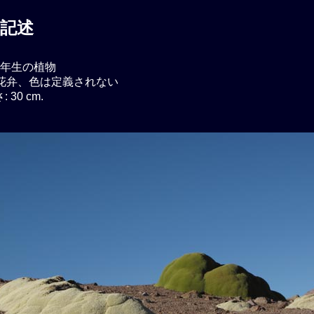
記述
年生の植物
花弁、色は定義されない
30 cm.