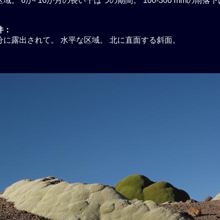
域。 6か- 10か月の長い干ばつの期間。 100-300 mmの雨落
。
件：
分に露出されて。 水平な区域。 北に直面する斜面。