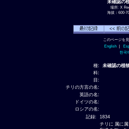
未確認の植物
場所: X Reg
海拔：600-70
このページを見
English
|
Esp
한국
種:
未確認の植物種 
科:
目:
チリの方言の名:
英語の名:
ドイツの名:
ロシアの名:
記録:
1834
チリに 属に