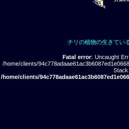
チリの植物の生きてい
Fatal error
: Uncaught Err
/home/clients/94c778adaae61ac3b6087ed1e0668
Stack 
/home/clients/94c778adaae61ac3b6087ed1e066