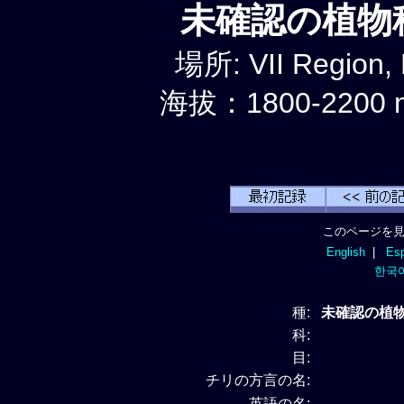
未確認の植物種 
場所: VII Region,
海拔：1800-2200 
このページを見
English
|
Esp
한국
種:
未確認の植物種 
科:
目:
チリの方言の名:
英語の名: