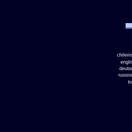
chilen
engl
deuts
russi
I