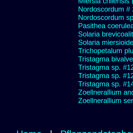
Miersia chilensis 
Nordoscordum # 
Nordoscordum sp
Pasithea coerulea 
Solaria brevicoali
Solaria miersioid
Trichopetalum plu
Tristagma bivalve
Tristagma sp. #1
Tristagma sp. #1
Tristagma sp. #1
Zoellnerallium an
Zoellnerallium s