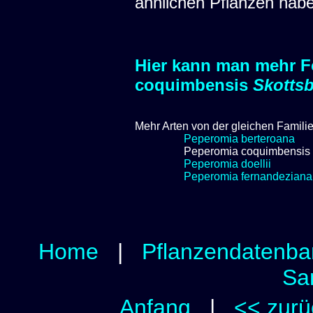
ähnlichen Pflanzen hab
Hier kann man mehr F
coquimbensis
Skotts
Mehr Arten von der gleichen Famili
Peperomia berteroana
Peperomia coquimbensis
Peperomia doellii
Peperomia fernandeziana
Home
|
Pflanzendatenba
Sa
Anfang
|
<< zurü