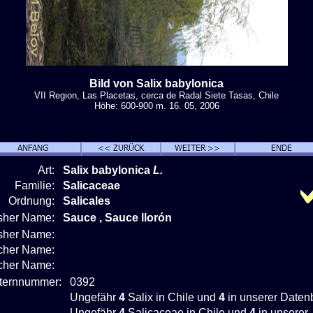
Bild von Salix babylonica
VII Region, Las Placetas, cerca de Radal Siete Tasas, Chile
Höhe: 600-900 m. 16. 05, 2006
Art:
Salix babylonica
L.
Familie:
Salicaceae
Ordnung:
Salicales
isher Name:
Sauce , Sauce llorón
isher Name:
cher Name:
scher Name:
nternnummer:
0392
Ungefähr
4
Salix in Chile und
4
in unserer Daten
Ungefähr
4
Salicaceae in Chile und
4
in unserer