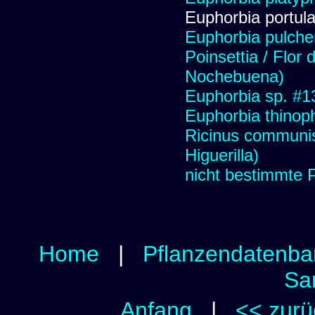
Euphorbia portul
Euphorbia pulcher
Poinsettia / Flor 
Nochebuena)
Euphorbia sp. #1
Euphorbia thinoph
Ricinus communis 
Higuerilla)
nicht bestimmte 
Home
|
Pflanzendatenba
Sa
Anfang
|
<< zurü