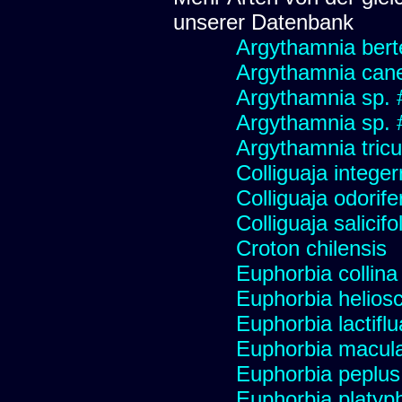
unserer Datenbank
Argythamnia berte
Argythamnia cane
Argythamnia sp. 
Argythamnia sp.
Argythamnia tricu
Colliguaja integer
Colliguaja odorife
Colliguaja salicifo
Croton chilensis
Euphorbia collina
Euphorbia heliosc
Euphorbia lactifl
Euphorbia macul
Euphorbia peplus 
Euphorbia platyph