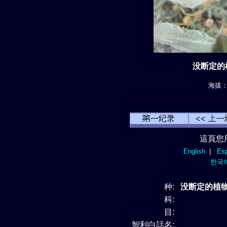
没断定的植
海拔： 
這頁您
English
|
Esp
한국
种:
没断定的植物 s
科:
目:
智利白話名: