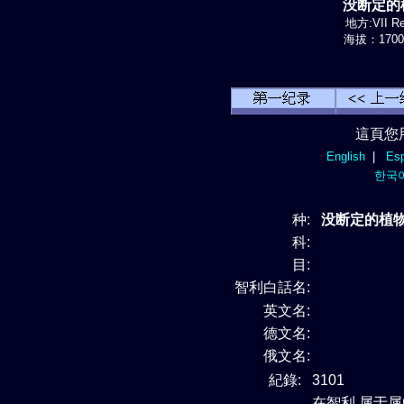
没断定的植
地方:VII Re
海拔：1700-
這頁您
English
|
Esp
한국
种:
没断定的植物 s
科:
目:
智利白話名:
英文名:
德文名:
俄文名:
紀錄:
3101
在智利 属于
属