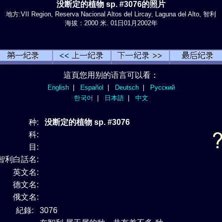
没断定的植物 sp. #3076的照片
地方:VII Region, Reserva Nacional Altos del Lircay, Laguna del Alto, 智利
海拔：2000 米. 01日01月2002年
這頁您用别的语言可以看：
English
|
Español
|
Deutsch
|
Русский
한국어
|
日本語
|
中文
种:
没断定的植物 sp. #3076
科:
目:
智利白話名:
英文名:
德文名:
俄文名:
紀錄:
3076