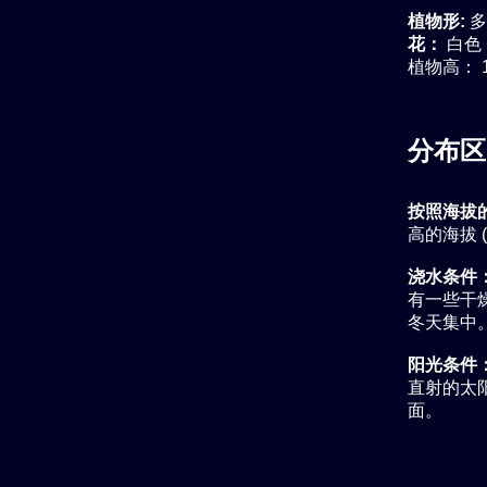
植物形:
多
花：
白色
植物高： 1
分布区
按照海拔
高的海拔 
浇水条件
有一些干燥
冬天集中
阳光条件
直射的太
面。