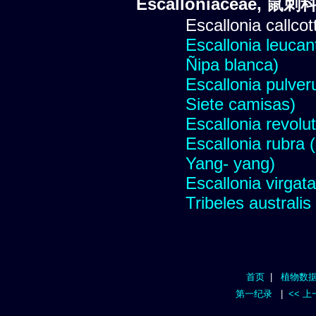
Escalloniaceae, 鼠刺
Escallonia callcot
Escallonia leucant
Ñipa blanca)
Escallonia pulver
Siete camisas)
Escallonia revolu
Escallonia rubra 
Yang- yang)
Escallonia virgat
Tribeles australis
首页
|
植物数
第一纪录
|
<< 